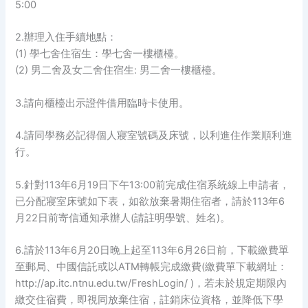
5:00
2.辦理入住手續地點：
(1) 學七舍住宿生：學七舍一樓櫃檯。
(2) 男二舍及女二舍住宿生: 男二舍一樓櫃檯。
3.請向櫃檯出示證件借用臨時卡使用。
4.請同學務必記得個人寢室號碼及床號，以利進住作業順利進
行。
5.針對113年6月19日下午13:00前完成住宿系統線上申請者，
已分配寢室床號如下表，如欲放棄暑期住宿者，請於113年6
月22日前寄信通知承辦人(請註明學號、姓名)。
6.請於113年6月20日晚上起至113年6月26日前，下載繳費單
至郵局、中國信託或以ATM轉帳完成繳費(繳費單下載網址：
http://ap.itc.ntnu.edu.tw/FreshLogin/ )，若未於規定期限內
繳交住宿費，即視同放棄住宿，註銷床位資格，並降低下學