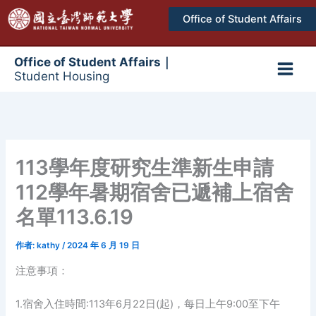
跳
Office of Student Affairs
至
主
要
Office of Student Affairs｜
Student Housing
內
Main
容
Men
113學年度研究生準新生申請
112學年暑期宿舍已遞補上宿舍
名單113.6.19
作者:
kathy
/
2024 年 6 月 19 日
注意事項：
1.宿舍入住時間:113年6月22日(起)，每日上午9:00至下午