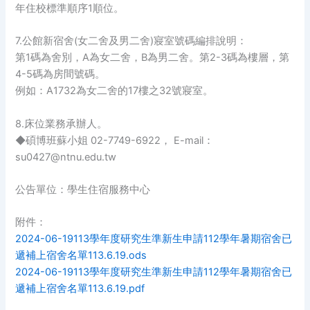
年住校標準順序1順位。
7.公館新宿舍(女二舍及男二舍)寢室號碼編排說明：
第1碼為舍別，A為女二舍，B為男二舍。第2-3碼為樓層，第
4-5碼為房間號碼。
例如：A1732為女二舍的17樓之32號寢室。
8.床位業務承辦人。
◆碩博班蘇小姐 02-7749-6922， E-mail：
su0427@ntnu.edu.tw
公告單位：學生住宿服務中心
附件：
2024-06-19113學年度研究生準新生申請112學年暑期宿舍已
遞補上宿舍名單113.6.19.ods
2024-06-19113學年度研究生準新生申請112學年暑期宿舍已
遞補上宿舍名單113.6.19.pdf