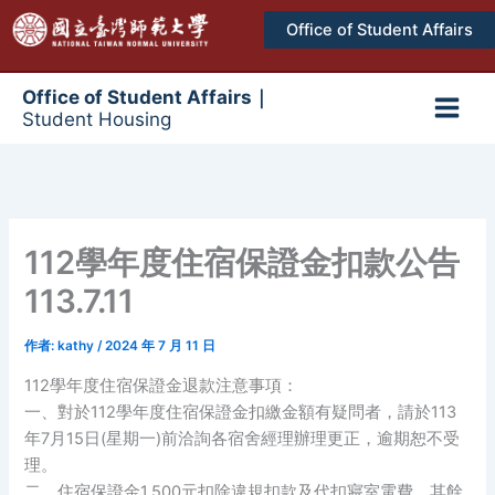
跳
Office of Student Affairs
至
主
要
Office of Student Affairs｜
Student Housing
內
Main
容
Men
112學年度住宿保證金扣款公告
113.7.11
作者:
kathy
/
2024 年 7 月 11 日
112學年度住宿保證金退款注意事項：
一、對於112學年度住宿保證金扣繳金額有疑問者，請於113
年7月15日(星期一)前洽詢各宿舍經理辦理更正，逾期恕不受
理。
二、住宿保證金1,500元扣除違規扣款及代扣寢室電費，其餘