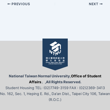
PREVIOUS
NEXT
National Taiwan Normal University,
Office of Student
Affairs
」
,All Rights Reserved.
Student Housing TEL: (02)7749-3159 FAX : (02)2369-3413
No. 162, Sec. 1, Heping E. Rd., Da'an Dist., Taipei City 106, Taiwan
(R.O.C.)