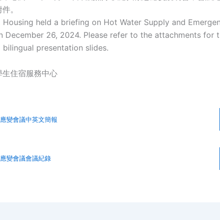
附件。
 Housing held a briefing on Hot Water Supply and Emerge
 December 26, 2024. Please refer to the attachments for 
bilingual presentation slides.
學生住宿服務中心
應變會議中英文簡報
應變會議會議紀錄