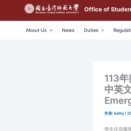
跳
Office of Stude
至
主
要
About Us
News
Duties
Regulat
內
容
113
中英文簡
Emer
作者:
kathy
/
2
學生住宿服務