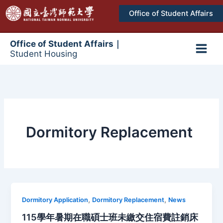
跳
Office of Student Affairs
至
主
要
Office of Student Affairs｜
Student Housing
內
Main
容
Men
Dormitory Replacement
,
,
Dormitory Application
Dormitory Replacement
News
115學年暑期在職碩士班未繳交住宿費註銷床