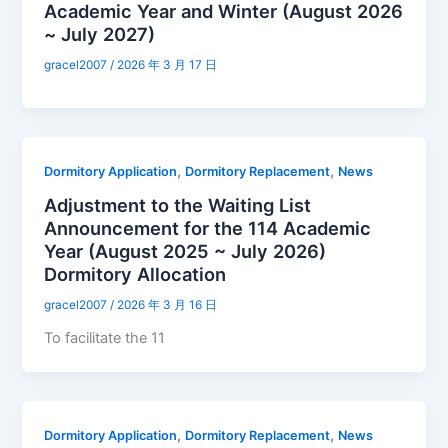
Academic Year and Winter (August 2026
~ July 2027)
gracel2007
/
2026 年 3 月 17 日
,
,
Dormitory Application
Dormitory Replacement
News
Adjustment to the Waiting List
Announcement for the 114 Academic
Year (August 2025 ~ July 2026)
Dormitory Allocation
gracel2007
/
2026 年 3 月 16 日
To facilitate the 11
,
,
Dormitory Application
Dormitory Replacement
News