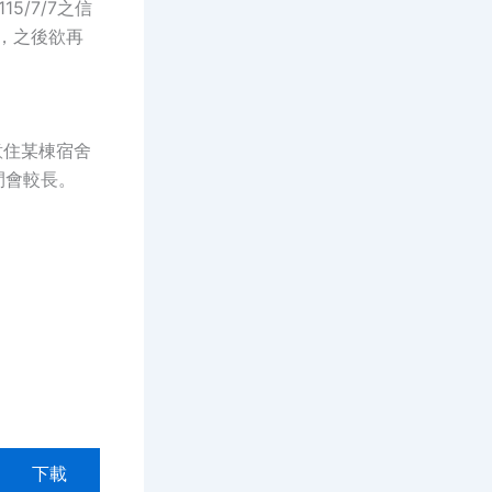
/7/7之信
舍，之後欲再
意住某棟宿舍
間會較長。
下載