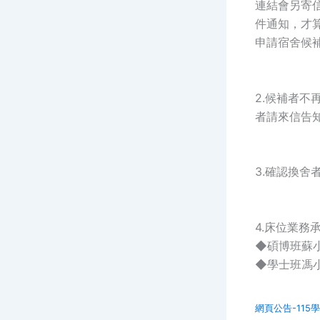
連結會另寄信
件通知，才算
申請宿舍候
2.候補者
者請來信告
3.確認換舍
4.床位業務
◆碩博班蘇小姐 0
◆學士班馮小姐 0
網頁公告-115