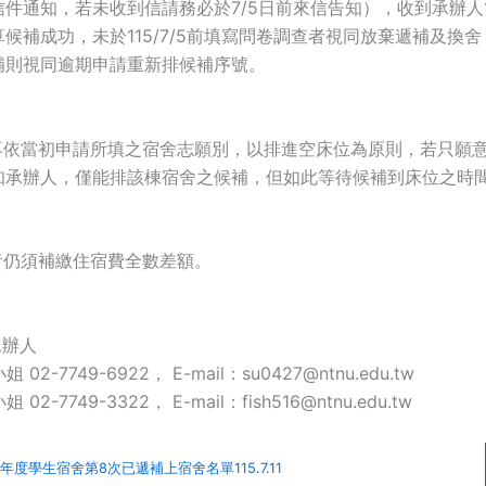
件通知，若未收到信請務必於7/5日前來信告知），收到承辦人115
候補成功，未於115/7/5前填寫問卷調查者視同放棄遞補及換
補則視同逾期申請重新排候補序號。
不再依當初申請所填之宿舍志願別，以排進空床位為原則，若只願
知承辦人，僅能排該棟宿舍之候補，但如此等待候補到床位之時
者仍須補繳住宿費全數差額。
承辦人
2-7749-6922， E-mail：su0427@ntnu.edu.tw
2-7749-3322， E-mail：fish516@ntnu.edu.tw
學年度學生宿舍第8次已遞補上宿舍名單115.7.11