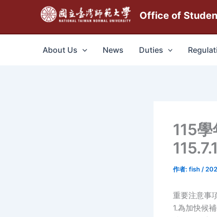
跳
Office of Stude
至
主
要
About Us
News
Duties
Regulat
內
容
115
115.7.
作者:
fish
/
202
重要注意事
1.為加快候