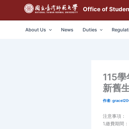
跳
Office of Stude
至
主
要
About Us
News
Duties
Regulat
內
容
115
新舊生
作者:
gracel2
注意事項：
1.繳費期間