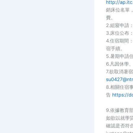
http://ap.it
銷床位名單
費。
2.組寢申請
3.床位公布
4.住宿期間
宿手續。
5.暑期申請
6.凡因休
7.欲取消暑宿
su0427@ntn
8.相關住
告
https://d
9.依據教育
如欲以就學
確認是否符合