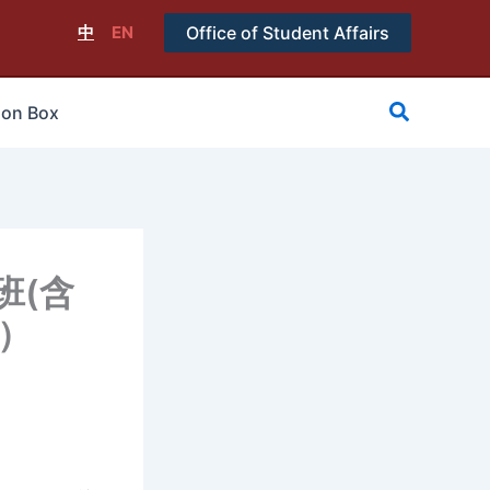
中
EN
Office of Student Affairs
搜
ion Box
尋
班(含
4）