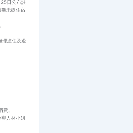
25日公布註
逾期未繳住宿
。
台辦理進住及退
：
宿費。
承辦人林小姐