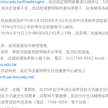
c.ntnu.edu.tw/FreshLogin/
，未於規定期間繳費者註銷床位，5月
，如決定放棄不住，也請於繳費期限內通知承辦人，以免被視為
：欲組寢者請於115年5月29日到6月3日至住宿申請系統申請組寢
：115年6月5日公布於學生住宿服務中心網頁。
：115年6月15日上午9時至8月21日早上11時，請至學二舍服務
住宿，核准後退宿不辦理退費。
學、退學、畢業等因素而致學籍非在學者，取消住宿資格。
者，請儘快通知承辦人蘇小姐，電話：(02)7749-6922 email
u.edu.tw
。
宿事項或時程、規定等請參閱學生住宿服務中心網頁公
orm.sa.ntnu.edu.tw/
部函文，在職「暑期班」自115年起可申請以就學貸款方式繳交住
貸款方式繳交住宿費者，請暫時不要繳費，並請先向生活輔導組
就學貸款申請資格（電話：7749-1058；電子信箱：