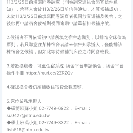
113/2/25日前填寫問卷調查（問卷調查連結會另寄信件通
知），承辦人會於113/2/26日前信件通知，才算候補成功，
未於113/2/25日前填寫問卷調查者視同放棄遞補及換舍，之
後欲再申請宿舍候補則視同逾期申請重新排候補序號。
2.候補者不再依當初申請所填之宿舍志願別，以排進空床位為
原則，若只願意住某棟宿舍者請來信告知承辦人，僅能排該
棟宿舍之候補，但如此等待候補到床位之時間會較長。
3.若欲換寢者，可至住宿系統-換舍平台申請換舍，換舍平台
操作手冊 https://reurl.cc/2ZRZQv
4.確認換舍者仍須補繳住宿費全數差額。
5.床位業務承辦人
◆碩博班蘇小姐 02-7749-6922， E-mail：
su0427@ntnu.edu.tw
◆學士班馮小姐 02-7749-3322， E-mail：
fish516@ntnu.edu.tw