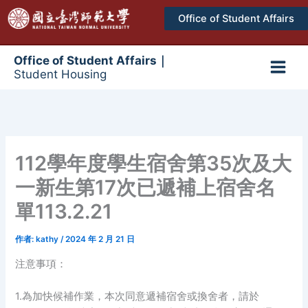
跳
Office of Student Affairs
至
主
要
Office of Student Affairs｜
Student Housing
內
Main
容
Men
112學年度學生宿舍第35次及大
一新生第17次已遞補上宿舍名
單113.2.21
作者:
kathy
/
2024 年 2 月 21 日
注意事項：
1.為加快候補作業，本次同意遞補宿舍或換舍者，請於