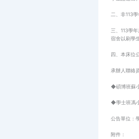
二、非113
三、113學
宿舍以刷學
四、本床位公
承辦人聯絡資
◆碩博班蘇小姐02
◆學士班馮小姐02
公告單位：
附件：