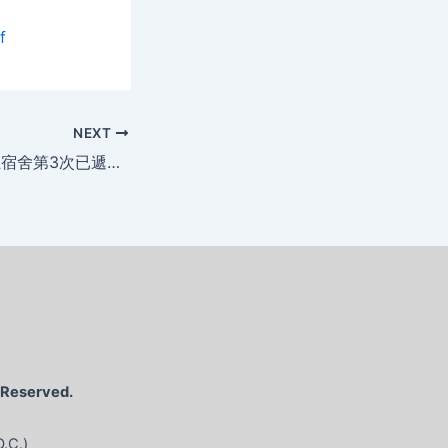
f
NEXT
112學年度暑期學生宿舍第3次已遞補上宿舍名單113.5.22
s Reserved.
O.C.)