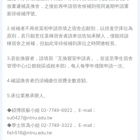
放棄遞補及換舍，之後欲再申請宿舍候補則視同逾期申請重
新排候補序號。
2.候補者不再依當初申請所填之宿舍志願別，以排進空床位為
原則，若只願意住某棟宿舍者請來信告知承辦人，僅能排該
棟宿舍之候補，但如此等待候補到床位之時間會較長。
3.若欲換寢者，請填寫「互換寢室申請表」，並送至學生宿舍
管理中心(公館校區或校本部)，每人每學年僅限申請一次。
4.確認換舍者仍須補繳住宿費全數差額。
5.床位業務承辦人。
◆碩博班蘇小姐 02-7749-6922， E-mail：
su0427@ntnu.edu.tw
◆學士班馮小姐 02-7749-3322， E-mail：
fish516@ntnu.edu.tw