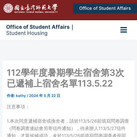
跳
Office of Student Affairs
至
主
要
Office of Student Affairs｜
Student Housing
內
Main
容
Men
112學年度暑期學生宿舍第3次
已遞補上宿舍名單113.5.22
作者:
kathy
/
2024 年 5 月 22 日
注意事項：
1.本次同意遞補宿舍或換舍者，請於113/5/26前填寫問卷調查
（問卷調查連結會另寄信件通知），待承辦人113/5/27信件
通知，才算候補成功，未於113/5/26前填寫問卷調查者視同