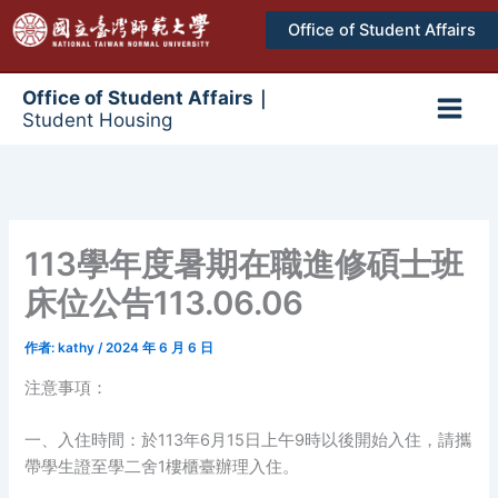
跳
Office of Student Affairs
至
主
要
Office of Student Affairs｜
Student Housing
內
Main
容
Men
113學年度暑期在職進修碩士班
床位公告113.06.06
作者:
kathy
/
2024 年 6 月 6 日
注意事項：
一、入住時間：於113年6月15日上午9時以後開始入住，請攜
帶學生證至學二舍1樓櫃臺辦理入住。