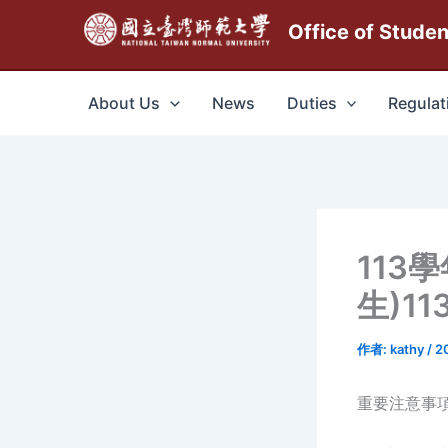
跳
Office of Stude
至
主
要
About Us
News
Duties
Regulat
內
容
113
生)113
作者:
kathy
/
2
重要注意事