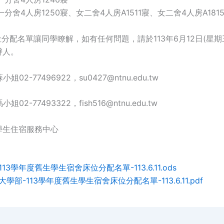
分舍4人房1250寢、女二舍4人房A1511寢、女二舍4人房A181
位分配名單讓同學瞭解，如有任何問題，請於113年6月12日(星期
辦人。
02-77496922，su0427@ntnu.edu.tw
02-77493322，fish516@ntnu.edu.tw
學生住宿服務中心
11113學年度舊生學生宿舍床位分配名單-113.6.11.ods
11大學部-113學年度舊生學生宿舍床位分配名單-113.6.11.pdf