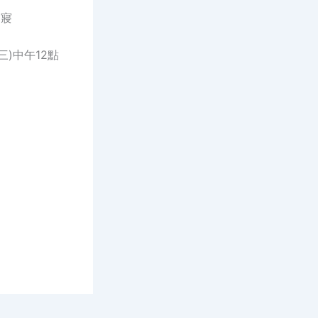
5寢
三)中午12點