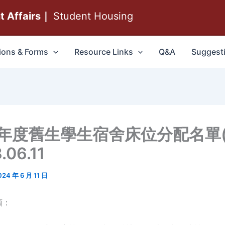
nt Affairs｜
Student Housing
ions & Forms
Resource Links
Q&A
Suggest
學年度舊生學生宿舍床位分配名單
.06.11
024 年 6 月 11 日
項：