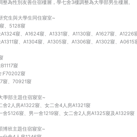
樓調整為性別友善住宿樓層，學七舍3樓調整為大學部男生樓層。
年度研究生與大學生同住寢室~
5寢、5128寢
1324寢、A1624寢、A1331寢、A1130寢、A1627寢、A1226
1311寢、A1304寢、A1305寢、A1306寢、A1302寢、A0615寢
寢
寢
B1117寢
F70202寢
07寢、70921寢
年度大學部主題住宿寢室~
舍2人房A1322寢、女二舍4人房A1321寢
舍5126寢、男一舍1219寢、女二舍2人房A1325寢及A1329寢
年度碩博班主題住宿寢室~
一分舍4人房1246寢