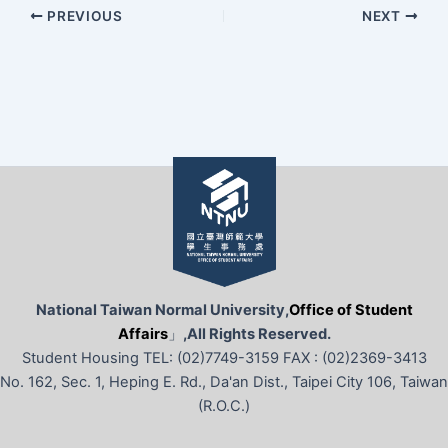
PREVIOUS
NEXT
National Taiwan Normal University,
Office of Student
Affairs
」
,All Rights Reserved.
Student Housing TEL: (02)7749-3159 FAX : (02)2369-3413
No. 162, Sec. 1, Heping E. Rd., Da'an Dist., Taipei City 106, Taiwan
(R.O.C.)