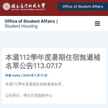
跳
Office of Student Affairs
至
主
要
Office of Student Affairs｜
Student Housing
內
Main
容
Men
本週112學年度暑期住宿無遞補
名單公告113.07.17
作者:
kathy
/
2024 年 7 月 17 日
本週112學年度暑期住宿無遞補名單。
公告單位：學生住宿服務中心