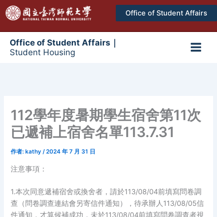
跳
Office of Student Affairs
至
主
要
Office of Student Affairs｜
Student Housing
內
Main
容
Men
112學年度暑期學生宿舍第11次
已遞補上宿舍名單113.7.31
作者:
kathy
/
2024 年 7 月 31 日
注意事項：
1.本次同意遞補宿舍或換舍者，請於113/08/04前填寫問卷調
查（問卷調查連結會另寄信件通知），待承辦人113/08/05信
件通知，才算候補成功，未於113/08/04前填寫問卷調查者視