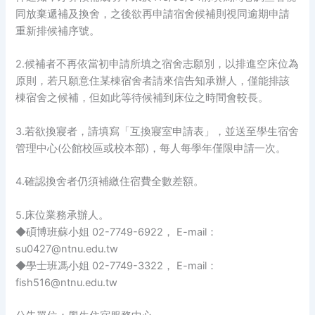
同放棄遞補及換舍，之後欲再申請宿舍候補則視同逾期申請
重新排候補序號。
2.候補者不再依當初申請所填之宿舍志願別，以排進空床位為
原則，若只願意住某棟宿舍者請來信告知承辦人，僅能排該
棟宿舍之候補，但如此等待候補到床位之時間會較長。
3.若欲換寢者，請填寫「互換寢室申請表」，並送至學生宿舍
管理中心(公館校區或校本部)，每人每學年僅限申請一次。
4.確認換舍者仍須補繳住宿費全數差額。
5.床位業務承辦人。
◆碩博班蘇小姐 02-7749-6922， E-mail：
su0427@ntnu.edu.tw
◆學士班馮小姐 02-7749-3322， E-mail：
fish516@ntnu.edu.tw