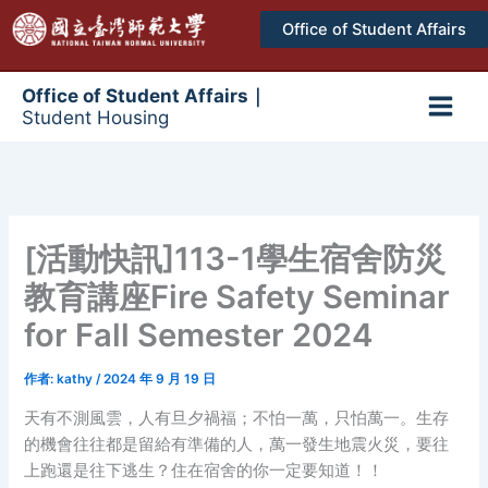
跳
Office of Student Affairs
至
主
要
Office of Student Affairs｜
Student Housing
內
Main
容
Men
[活動快訊]113-1學生宿舍防災
教育講座Fire Safety Seminar
for Fall Semester 2024
作者:
kathy
/
2024 年 9 月 19 日
天有不測風雲，人有旦夕禍福；不怕一萬，只怕萬一。生存
的機會往往都是留給有準備的人，萬一發生地震火災，要往
上跑還是往下逃生？住在宿舍的你一定要知道！！