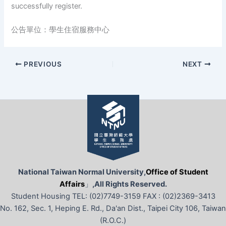
successfully register.
公告單位：學生住宿服務中心
PREVIOUS
NEXT
National Taiwan Normal University,
Office of Student
Affairs
」
,All Rights Reserved.
Student Housing TEL: (02)7749-3159 FAX : (02)2369-3413
No. 162, Sec. 1, Heping E. Rd., Da'an Dist., Taipei City 106, Taiwan
(R.O.C.)