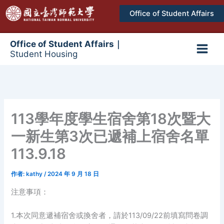
跳
Office of Student Affairs
至
主
要
Office of Student Affairs｜
Student Housing
內
Main
容
Men
113學年度學生宿舍第18次暨大
一新生第3次已遞補上宿舍名單
113.9.18
作者:
kathy
/
2024 年 9 月 18 日
注意事項：
1.本次同意遞補宿舍或換舍者，請於113/09/22前填寫問卷調