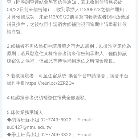
查（問卷調查連結會另寄信件通知，若未收到信請務必於
09/22日前來信告知），收到承辦人113/09/23之信件通知，
才算候補成功，未於113/09/22前填寫問卷調查者視同放棄遞
補及換舍，之後欲再申請宿舍候補則視同逾期申請重新排候
補序號。
2.候補者不再依當初申請所填之宿舍志願別，以排進空床位為
原則，若只願意住某棟宿舍者請來信告知承辦人，僅能排該
棟宿舍之候補，但如此等待候補到床位之時間會較長。
3.若欲換寢者，可至住宿系統-換舍平台申請換舍，換舍平台
操作手冊https://reurl.cc/2ZRZQv
4.確認換舍者仍須補繳住宿費全數差額。
5.床位業務承辦人
◆碩博班蘇小姐 02-7749-6922， E-mail：
su0427@ntnu.edu.tw
◆學士班馮小姐 02-7749-3322， E-mail：