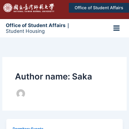
跳
Office of Student Affairs
至
主
要
Office of Student Affairs｜
Student Housing
內
Main
容
Men
Author name: Saka
Dormitory Events