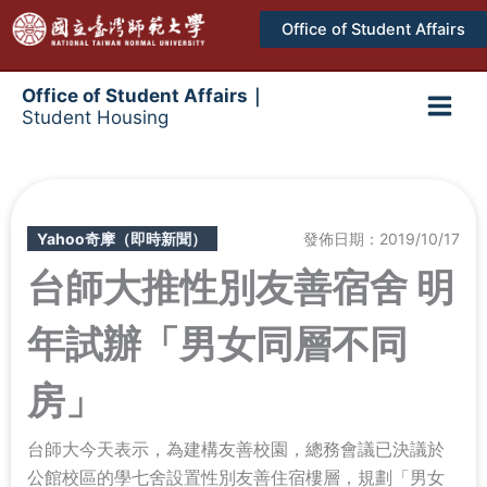
跳
Office of Student Affairs
至
主
要
Office of Student Affairs｜
Student Housing
內
Main
容
Men
Yahoo奇摩（即時新聞）
發佈日期：2019/10/17
台師大推性別友善宿舍 明
年試辦「男女同層不同
房」
台師大今天表示，為建構友善校園，總務會議已決議於
公館校區的學七舍設置性別友善住宿樓層，規劃「男女