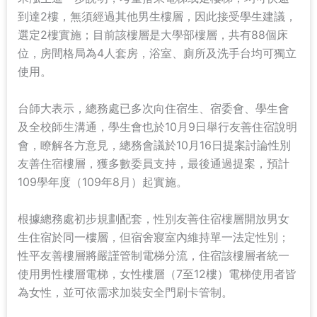
到達2樓，無須經過其他男生樓層，因此接受學生建議，
選定2樓實施；目前該樓層是大學部樓層，共有88個床
位，房間格局為4人套房，浴室、廁所及洗手台均可獨立
使用。
台師大表示，總務處已多次向住宿生、宿委會、學生會
及全校師生溝通，學生會也於10月9日舉行友善住宿說明
會，瞭解各方意見，總務會議於10月16日提案討論性別
友善住宿樓層，獲多數委員支持，最後通過提案，預計
109學年度（109年8月）起實施。
根據總務處初步規劃配套，性別友善住宿樓層開放男女
生住宿於同一樓層，但宿舍寢室內維持單一法定性別；
性平友善樓層將嚴謹管制電梯分流，住宿該樓層者統一
使用男性樓層電梯，女性樓層（7至12樓）電梯使用者皆
為女性，並可依需求加裝安全門刷卡管制。