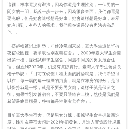
這裡，根本還沒有辦法，因為你還是生理性別，一個男的一
間女的一間，我說一步一步來，因為很多東西，我們都還是
要克服，但是她會這樣想是好事，她會這樣想是好事，表示
她有想到，有些人的需求，我們現在還是沒有辦法去滿足
他」。
「搭起帳篷鋪上睡墊，即使冷氣團來襲，臺大學生還是堅持
夜宿校園裡，要爭取性別友善宿舍」，2009年臺大學生會開
出第一槍，提出試辦學生宿舍，同層不同房的男女混合住
宿，但直到2020年，仍沒有實際實行。臺灣大學學生會會長
楊子昂說：「目前在硬體工程上面的討論就是，我們希望可
以在，每一層的每一樓層的浴廁，就是在雅房的部分，是可
以保持就是一樣，就是不要分男女廁，這樣子就是保留之
後，如果性別友善宿舍，不要只限縮在二樓，然後是我們是
希望最終目標是，整棟都是性別友善宿舍」。
目前臺大學生宿舍，仍是男女分棟，根據學生會掌握最新進
度，性別友善宿舍預計2021年初發包，月進入實質設計規畫