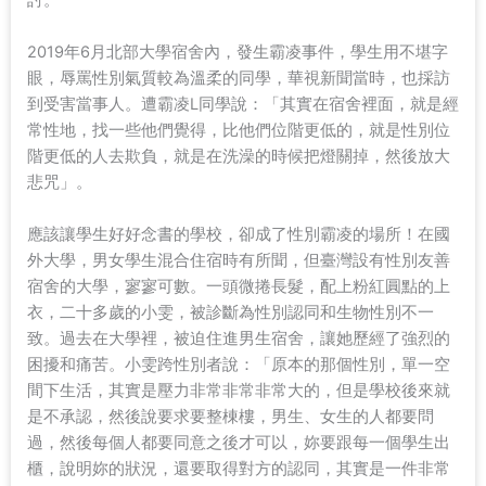
討。
2019年6月北部大學宿舍內，發生霸凌事件，學生用不堪字
眼，辱罵性別氣質較為溫柔的同學，華視新聞當時，也採訪
到受害當事人。遭霸凌L同學說：「其實在宿舍裡面，就是經
常性地，找一些他們覺得，比他們位階更低的，就是性別位
階更低的人去欺負，就是在洗澡的時候把燈關掉，然後放大
悲咒」。
應該讓學生好好念書的學校，卻成了性別霸凌的場所！在國
外大學，男女學生混合住宿時有所聞，但臺灣設有性別友善
宿舍的大學，寥寥可數。一頭微捲長髮，配上粉紅圓點的上
衣，二十多歲的小雯，被診斷為性別認同和生物性別不一
致。過去在大學裡，被迫住進男生宿舍，讓她歷經了強烈的
困擾和痛苦。小雯跨性別者說：「原本的那個性別，單一空
間下生活，其實是壓力非常非常非常大的，但是學校後來就
是不承認，然後說要求要整棟樓，男生、女生的人都要問
過，然後每個人都要同意之後才可以，妳要跟每一個學生出
櫃，說明妳的狀況，還要取得對方的認同，其實是一件非常