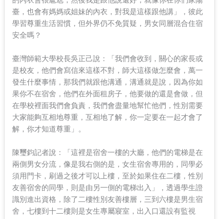
的內衣會很尷尬，然後我是跟他說還好，就像你在你們家陽
臺，也會有媽媽或姐妹的內衣，對我是這樣跟他講」，彼此
學習尊重生活習慣，但外界仍不免質疑，男女同層混合住宿
安全嗎？
臺灣師範大學校長吳正己說：「我們會收到，關心的家長或
是校友，他們會寫信來這樣不對，師大這樣做怎麼會，萬一
發生什麼事情，那我們就跟他溝通，溝通就是說，因為你如
果你不在宿舍，他們在外面租房子，他要做的還是會做，但
在學校裡面我們會負責，我們會盡量地幫忙他們，性別需要
大家能夠互相地尊重，互相地了解，你一定要在一起才會了
解，你才知道尊重」。
陳璽鈞記者說：「這裡是宿舍一樓的大廳，他們的電梯是在
兩側男女分流，像是我右側的是，女生宿舍專用的，同學必
須用門卡，刷過之後才可以上樓，至於如果住在二樓，性別
友善宿舍的同學，則是由另一側的電梯出入」，透過學生證
識別進出資格，除了二樓性別友善樓層，三到六樓是男生宿
舍，七樓到十二樓則是女生專屬寢室，出入口還設有監視