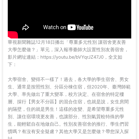
華視新聞雜誌12月18日播出「尊重多元性別 讓宿舍更友善
大學怎麼做？」單元，深入報導臺師大設置性別友善宿舍，
影片網址連結：https://youtu.be/bVYqrJZ47J0，全文如
下：
大學宿舍、變得不一樣了！過去，各大學的學生宿舍、男女
生、通常是按照性別、分區分棟住宿，但2020年、臺灣師範
大學、率先做出了重大變革，校方決定、在宿舍的特定樓
層、採行【男女不分區】的混合住宿，也就是說，女生房間
的隔壁，住的就是男生！這樣的改變、是希望尊重多元性
別、讓住宿環境更友善，也讓部分、性別氣質較特殊的學
生，能輕鬆自在地做自己。性別友善宿舍的推行、學生們習
慣嗎？有沒有安全疑慮？其他大學又是怎麼做？帶您深入探