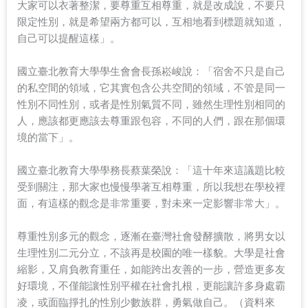
大家可以衣著整潔，要尊重互相尊重，就是改成說，不要只
限定性別，就是希望兩方都可以，互相地看到標題就知道，
自己可以提醒這樣」。
國立臺北教育大學學生會會長孫崧峻說：「宿舍不只是自己
的私空間的領域，它其實包含公共空間的領域，不管是同一
性別不同性別，或者是性別氣質不同，雖然生理性別相同的
人，應該都更應該去尊重跟包容，不同的人們，跟在那個環
境的當下」。
國立臺北教育大學學務長蔡葉榮說：「這十年來這議題比較
受到關注，那大家也慢慢學著互相尊重，所以我想在學校裡
面，有這樣的觀念是非常重要，對未來一定影響非常大」。
尊重性別多元的觀念，逐漸在臺灣社會發酵擴散，將男女以
生理性別二元分立，不該再是校園的唯一樣貌。大學是社會
縮影，又肩負教育重任，如能跨出友善的一步，營造更多友
好環境，不僅能讓性別平權在社會扎根，更能讓許多身處霸
凌，或面臨掙扎的性別少數族群，勇氣做自己。（資料來