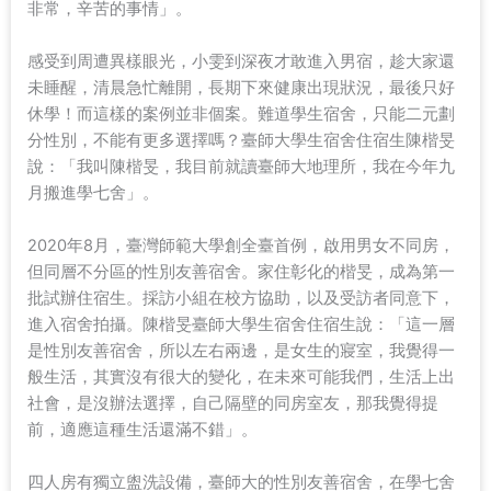
非常，辛苦的事情」。
感受到周遭異樣眼光，小雯到深夜才敢進入男宿，趁大家還
未睡醒，清晨急忙離開，長期下來健康出現狀況，最後只好
休學！而這樣的案例並非個案。難道學生宿舍，只能二元劃
分性別，不能有更多選擇嗎？臺師大學生宿舍住宿生陳楷旻
說：「我叫陳楷旻，我目前就讀臺師大地理所，我在今年九
月搬進學七舍」。
2020年8月，臺灣師範大學創全臺首例，啟用男女不同房，
但同層不分區的性別友善宿舍。家住彰化的楷旻，成為第一
批試辦住宿生。採訪小組在校方協助，以及受訪者同意下，
進入宿舍拍攝。陳楷旻臺師大學生宿舍住宿生說：「這一層
是性別友善宿舍，所以左右兩邊，是女生的寢室，我覺得一
般生活，其實沒有很大的變化，在未來可能我們，生活上出
社會，是沒辦法選擇，自己隔壁的同房室友，那我覺得提
前，適應這種生活還滿不錯」。
四人房有獨立盥洗設備，臺師大的性別友善宿舍，在學七舍