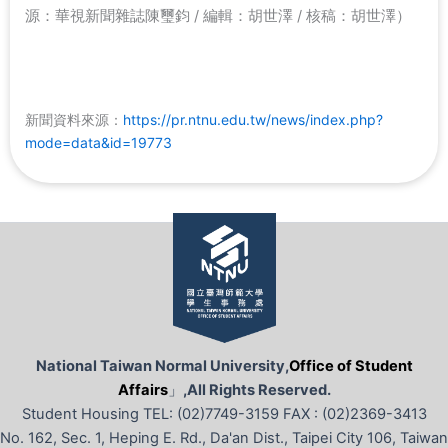
源：華視新聞雜誌陳璽鈞 / 編輯：胡世澤 / 核稿：胡世澤）
新聞資料來源：
https://pr.ntnu.edu.tw/news/index.php?
mode=data&id=19773
National Taiwan Normal University,
Office of Student
Affairs
」
,All Rights Reserved.
Student Housing TEL: (02)7749-3159 FAX : (02)2369-3413
No. 162, Sec. 1, Heping E. Rd., Da'an Dist., Taipei City 106, Taiwan