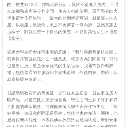
的二樓共有22間，採梅花座設計，異性不得進入房內，不過
交誼廳和廚房等公共空間，所有人都能使用。羅同學臺師大
學生宿舍住宿生說：「最大的差別就是可能，就是要去洗衣
服、烘衣服，然後會，就是不會穿著一條內褲，就跑來跑去
這樣子，對就注重一下自己的儀態，不要對其他女生不禮貌
這樣子」。
臺師大學生宿舍住宿生簡婉庭說：「我前兩個月是租外面，
我覺得其實就跟租外面一樣意思，就是因為別間房間，可能
也是男生房，就是像家庭式的生活這樣，我通常就掛曬衣
繩，然後普通的衣服就用衣架掛這裡，然後內衣、內褲，我
就直接披在這邊」。
就讀環境教育所的簡婉庭，從前住女生宿舍，就習慣在房內
晾衣服。只是在性別友善宿舍裡，學生之間更多了許多和異
性相處的學習機會。簡婉庭臺師大學生宿舍住宿生說：「剛
好另外一個研究所同學是男生，然後他也住在這一層樓，他
就有跟我抱怨說，他覺得他在外面洗衣服的時候，看到女生