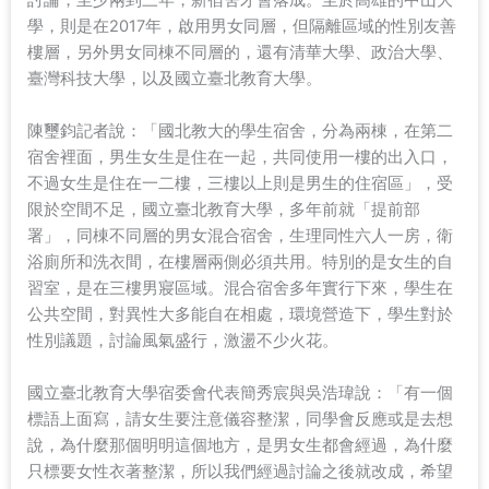
討論，至少兩到三年，新宿舍才會落成。至於高雄的中山大
學，則是在2017年，啟用男女同層，但隔離區域的性別友善
樓層，另外男女同棟不同層的，還有清華大學、政治大學、
臺灣科技大學，以及國立臺北教育大學。
陳璽鈞記者說：「國北教大的學生宿舍，分為兩棟，在第二
宿舍裡面，男生女生是住在一起，共同使用一樓的出入口，
不過女生是住在一二樓，三樓以上則是男生的住宿區」，受
限於空間不足，國立臺北教育大學，多年前就「提前部
署」，同棟不同層的男女混合宿舍，生理同性六人一房，衛
浴廁所和洗衣間，在樓層兩側必須共用。特別的是女生的自
習室，是在三樓男寢區域。混合宿舍多年實行下來，學生在
公共空間，對異性大多能自在相處，環境營造下，學生對於
性別議題，討論風氣盛行，激盪不少火花。
國立臺北教育大學宿委會代表簡秀宸與吳浩瑋說：「有一個
標語上面寫，請女生要注意儀容整潔，同學會反應或是去想
說，為什麼那個明明這個地方，是男女生都會經過，為什麼
只標要女性衣著整潔，所以我們經過討論之後就改成，希望